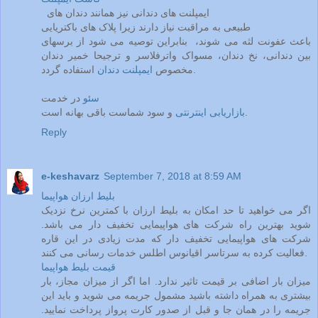
ایمپلنت های دندانی نیز همانند دندان های
طبیعی به مراقبت نیاز دارند زیرا پلاک های باکتریایی
باعث عفونت لثه می شوند، بنابراین توصیه می شود از برسهای
بین دندانی، نخ دندان، مسواک واترفلاسر و ترجیحا خمیر دندان
استفاده گردد.
مخصوص
ایمپلنت دندان
سئو
در خدمت
و سود شماست باقی بهانه است.
بازاریابی اینترنتی
Reply
e-keshavarz
September 7, 2018 at 8:59 AM
بلیط ارزان هواپیما
اگر می خواهید تا حد امکان به بلیط ارزان با کمترین نرخ نزدیک
شوید بهترین راه شرکت های هواپیمایی تخفیف دار می باشد.
شرکت های هواپیمایی تخفیف دار که مدت زیادی در این قاره
فعالیت کرده به سرتاسر اقیانوس اطلس خدمات رسانی می کنند.
قیمت بلیط هواپیما
میزان بار اضافی بر قیمت تاثیر ندارد. اما اگر از میزان مجاز، بار
بیشتری به همراه داشته باشید مشمول جریمه می شوید و باید این
جریمه را در همان جا و قبل از صدور کارت پرواز پرداخت نمایید.